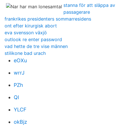
stanna för att släppa av
passagerare
frankrikes presidenters sommarresidens
ont efter kirurgisk abort
eva svensson växjö
outlook re enter password
vad hette de tre vise männen
stilikone bad urach
eOXu
wrrJ
PZh
QI
YLCF
okBjz