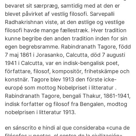
bevaret sit særpræg, samtidig med at den er
blevet påvirket af vestlig filosofi. Sarvepalli
Radhakrishnan viste, at den østlige og vestlige
filosofi havde mange fællestræk. Hver tradition
kunne begribe den anden tradition inden for sin
egen begrebsramme. Rabindranath Tagore, född
7 maj 1861 i Jorasanko, Calcutta, död 7 augusti
1941 i Calcutta, var en indisk-bengalisk poet,
författare, filosof, kompositör, frihetskämpe och
konstnär. Tagore blev 1913 den förste icke-
europé som mottog Nobelpriset i litteratur .
Rabindranath Tagore, bengali Thakur, 1861-1941,
indisk forfatter og filosof fra Bengalen, modtog
nobelprisen i litteratur 1913.
en sánscrito e hindi al que consideraba «cuna de
filósofos y poetas, el centro de la civilización».