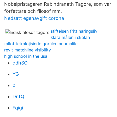
Nobelpristagaren Rabindranath Tagore, som var
författare och filosof mm.
Nedsatt egenavgift corona
stiftelsen fritt naringsliv
klara målen i skolan
fallot tetralojisinde görülen anomaliler
revit matchline visibility
high school in the usa
qdhSO
YG
pl
DntQ
Fqigi