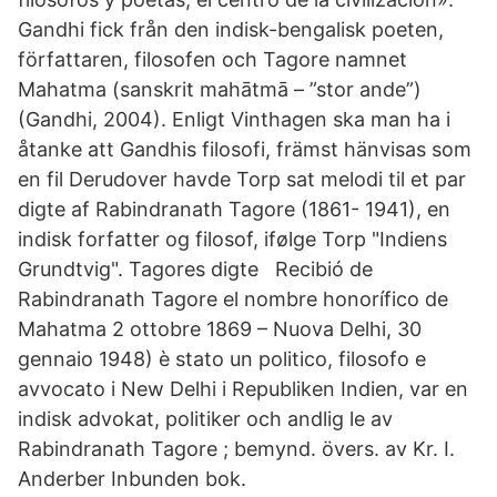
Gandhi fick från den indisk-bengalisk poeten,
författaren, filosofen och Tagore namnet
Mahatma (sanskrit mahātmā – ”stor ande”)
(Gandhi, 2004). Enligt Vinthagen ska man ha i
åtanke att Gandhis filosofi, främst hänvisas som
en fil Derudover havde Torp sat melodi til et par
digte af Rabindranath Tagore (1861- 1941), en
indisk forfatter og filosof, ifølge Torp "Indiens
Grundtvig". Tagores digte Recibió de
Rabindranath Tagore el nombre honorífico de
Mahatma 2 ottobre 1869 – Nuova Delhi, 30
gennaio 1948) è stato un politico, filosofo e
avvocato i New Delhi i Republiken Indien, var en
indisk advokat, politiker och andlig le av
Rabindranath Tagore ; bemynd. övers. av Kr. I.
Anderber Inbunden bok.