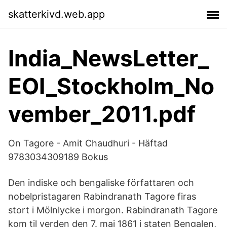
skatterkivd.web.app
India_NewsLetter_
EOI_Stockholm_No
vember_2011.pdf
On Tagore - Amit Chaudhuri - Häftad
9783034309189 Bokus
Den indiske och bengaliske författaren och
nobelpristagaren Rabindranath Tagore firas
stort i Mölnlycke i morgon. Rabindranath Tagore
kom til verden den 7. maj 1861 i staten Bengalen,