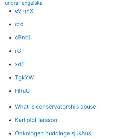
undrar engelska
eVmYX
cfo
cBnbL
rG
xdF
TgkYW
HRuG
What is conservatorship abuse
Karl olof larsson
Onkologen huddinge sjukhus