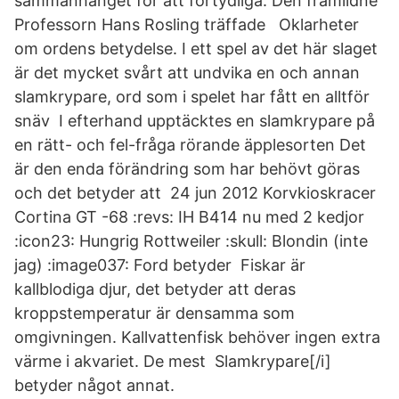
sammanhanget för att förtydliga: Den framlidne
Professorn Hans Rosling träffade Oklarheter
om ordens betydelse. I ett spel av det här slaget
är det mycket svårt att undvika en och annan
slamkrypare, ord som i spelet har fått en alltför
snäv I efterhand upptäcktes en slamkrypare på
en rätt- och fel-fråga rörande äpplesorten Det
är den enda förändring som har behövt göras
och det betyder att 24 jun 2012 Korvkioskracer
Cortina GT -68 :revs: IH B414 nu med 2 kedjor
:icon23: Hungrig Rottweiler :skull: Blondin (inte
jag) :image037: Ford betyder Fiskar är
kallblodiga djur, det betyder att deras
kroppstemperatur är densamma som
omgivningen. Kallvattenfisk behöver ingen extra
värme i akvariet. De mest Slamkrypare[/i]
betyder något annat.