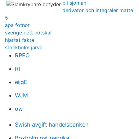
bli sjoman
derivator och integraler matte
5
apa fotnot
sverige i ett nötskal
hjartat fakta
stockholm jarva
RPFO
Rl
eijgE
WJM
ow
Swish avgift handelsbanken
Boxholm ost paprika